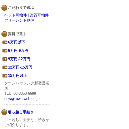
こだわりで選ぶ
ペット可物件
|
楽器可物件
フリーレント物件
賃料で選ぶ
6万円以下
6万円-9万円
9万円-12万円
12万円-15万円
15万円以上
タウンハウジング新宿営業
所
TEL :03-3358-6699
new@town-web.co.jp
引っ越し手続き
引っ越しに必要な手続きを
ご紹介します。