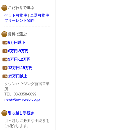
こだわりで選ぶ
ペット可物件
|
楽器可物件
フリーレント物件
賃料で選ぶ
6万円以下
6万円-9万円
9万円-12万円
12万円-15万円
15万円以上
タウンハウジング新宿営業
所
TEL :03-3358-6699
new@town-web.co.jp
引っ越し手続き
引っ越しに必要な手続きを
ご紹介します。