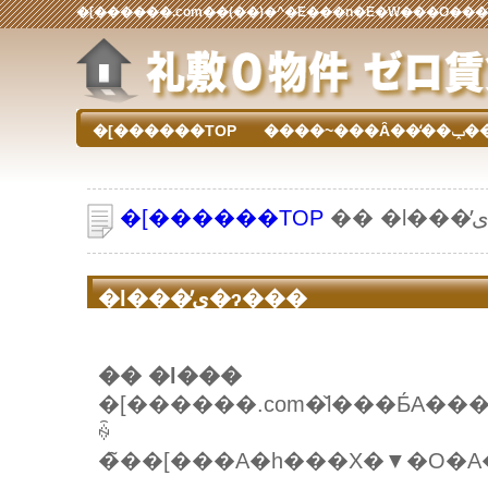
�[������TOP
����~�
�[������TOP
�l���̕ی�ɂ���
�� �l���
�[������.com�̌l���Ƃ́A
ꍇ