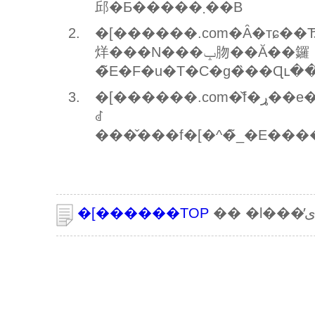
邱�Ƃ�����܂��B
�[������.com�Ȃ�тɕ��
烊���N���ݒ肳��Ă��鑼
�[������.com�̌f�ړ��e�ɂ��Ă͍אS�̒��ӂ𕥂��Ă���܂����A�f�ڂ��
ꂽ
�[������TOP