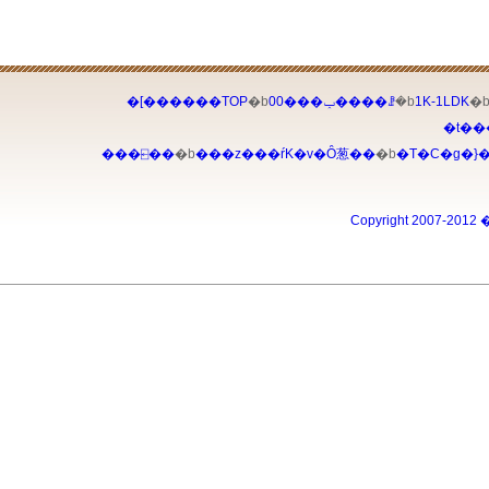
�[������TOP
�b
00���ݕ����ꗗ
�b
1K-1LDK
�
�t��
���⍇��
�b
���z���ŕK�v�Ȏ葱��
�b
�T�C�g�}�
Copyright 2007-2012