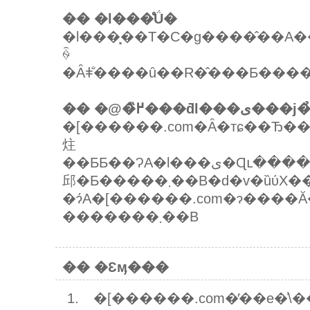
�� �l���̊Ǘ�
�l���͓��T�C�g����̂��A���ȊO�ɂ͈�؎g�p�v�
ꍇ
�� �@�߂̏���ƌ
�[������.com�Ȃ�тɕ��Ђ��ۗL��
炷
��ƂƂ��ɁA�l���ی�Ɋւ�����e���p���I�Ɍ������A���̉��P�ɓw�߂܂��B���������āA�{�l���ی���j�̑S���܂��͈ꕔ���������
邱�Ƃ�����܂��B�d�v�ȕύX������ꍇ
�ɂ́A�[������.com�ɂ����
�������܂��B
�� �Ɛӎ���
�[������.com�̓��e�͗\���Ȃ