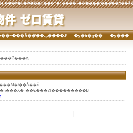
�[������.com��(��)�^�
����~���Ȃ��̒��ݕ����ꗗ
�y�b�g��
�y���
 ���₢���킹
���M�ł��Ȃ��ꍇ
�ɂ͒��ډ��L���[���A�h���X�܂ł��₢���킹���������B
p