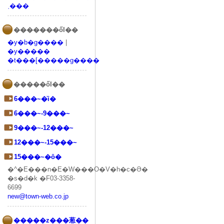
ˌ���
�������őI��
�y�b�g����
|
�y�����
�t���[�����g����
�����őI��
6���~�ȉ�
6���~-9���~
9���~-12���~
12���~-15���~
15���~�ȏ�
�^�E���n�E�W���O�V�h�c�Ə�
�s�d�k �F03-3358-
6699
new@town-web.co.jp
�����z���葱��