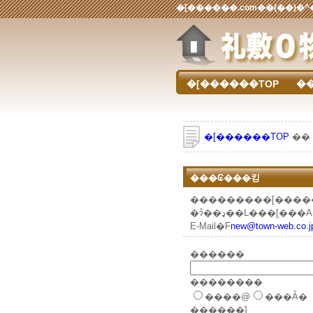
�[������TOP
�[������TOP
��
���₢���킹
���������[����
E-Mail�F
new@town-web.co.j
������
��������
����@
���Ȃ�
������]