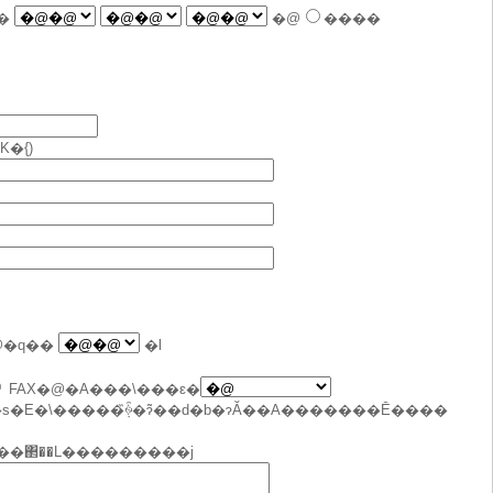
��
�@
����
�{)
@�q��
�l
FAX�@�A���\���ԑ�
E�\�����݂̏ꍇ�ɂ͂��d�b�ɂĂ��A�������Ē����
��΂��L���������j