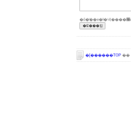
�ȏ�̓��e�ł�낵����
�[������TOP
��