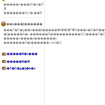
�����z���ɕK�v�Ȏ
葱
�������Љ�܂��B
��s���[������
���T�C�g�̎�s���[�����݂�(��)�^�E���n�E�W�
�[�����݂́A�~������Ȃ��̕��������Љ����T�C
�����z����p�������}
�������Ȃ�[������.com�ŁI
�����N�ɂ���
�����N�W
�T�C�g�}�b�v