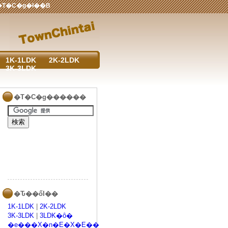
E���n�E�W���O���^�c����~������[���̒��ݏ��Ȃ�T�C�g�ł��B
1K-1LDK
2K-2LDK
3K-3LDK
�T�C�g������
�Ԏ��őI��
1K-1LDK
|
2K-2LDK
3K-3LDK
|
3LDK�ȏ�
�e���X�n�E�X�E��