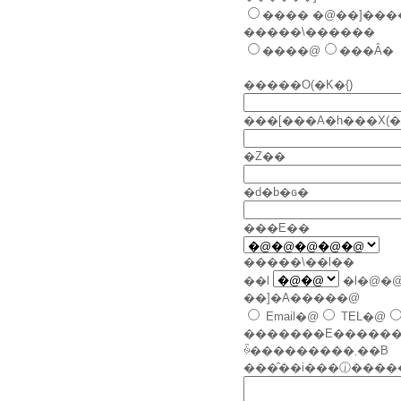
���� �@��]��
�����\������
����@
���Ȃ�
�����O(�K�{)
���[���A�h���X(�K
�Z��
�d�b�ԍ�
���E��
�����\��l��
��l
�l�@�
��]�A�����@
Email�@
TEL�@
�������E������s�
ꍇ���������܂��B
���̑��i���ⓙ����