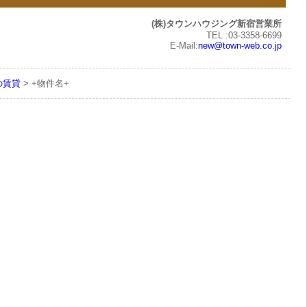
(株)タウンハウジング新宿営業所
TEL :03-3358-6699
E-Mail:
new@town-web.co.jp
の賃貸
> +物件名+