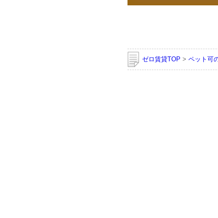
ゼロ賃貸TOP
>
ペット可