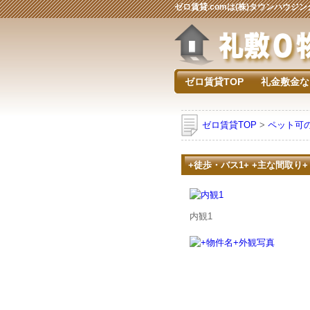
ゼロ賃貸.comは(株)タウンハウ
ゼロ賃貸TOP
礼金敷金な
ゼロ賃貸TOP
>
ペット可
+徒歩・バス1+ +主な間取り+
内観1