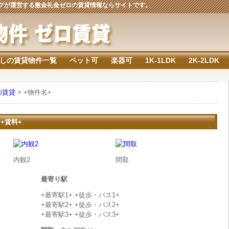
ジングが運営する敷金礼金ゼロの賃貸情報ならサイトです。
しの賃貸物件一覧
ペット可
楽器可
1K-1LDK
2K-2LDK
の賃貸
> +物件名+
 +賃料+
内観2
間取
最寄り駅
+最寄駅1+ +徒歩・バス1+
+最寄駅2+ +徒歩・バス2+
+最寄駅3+ +徒歩・バス3+