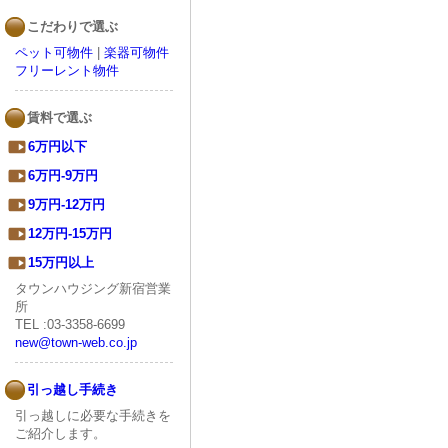
こだわりで選ぶ
ペット可物件
|
楽器可物件
フリーレント物件
賃料で選ぶ
6万円以下
6万円-9万円
9万円-12万円
12万円-15万円
15万円以上
タウンハウジング新宿営業
所
TEL :03-3358-6699
new@town-web.co.jp
引っ越し手続き
引っ越しに必要な手続きを
ご紹介します。