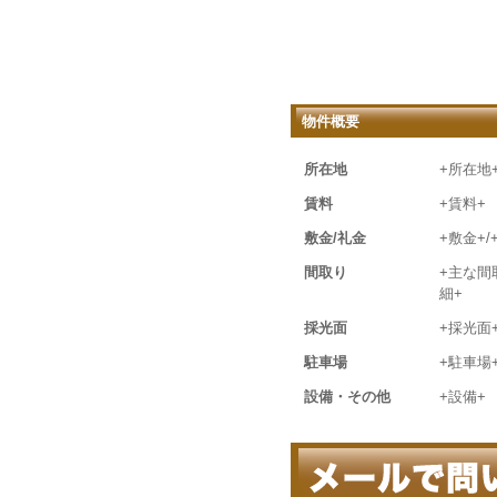
物件概要
所在地
+所在地
賃料
+賃料+
敷金/礼金
+敷金+/
間取り
+主な間
細+
採光面
+採光面
駐車場
+駐車場
設備・その他
+設備+