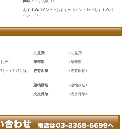
間取
:+主な間取り+
おすすめポイント
:+おすすめポイント1+ +おすすめポ
イント2+
+
共益費
+共益費+
+礼金+
築年数
+築年数+
取り+:+間取り詳
専有面積
+専有面積+
+
建物構造
+建物構造+
+
火災保険
+火災保険+