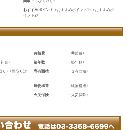
間取
:+主な間取り+
おすすめポイント
:+おすすめポイント1+ +おすすめポ
イント2+
+
共益費
+共益費+
+礼金+
築年数
+築年数+
取り+:+間取り詳
専有面積
+専有面積+
+
建物構造
+建物構造+
+
火災保険
+火災保険+