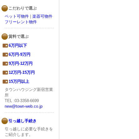
こだわりで選ぶ
ペット可物件
|
楽器可物件
フリーレント物件
賃料で選ぶ
6万円以下
6万円-9万円
9万円-12万円
12万円-15万円
15万円以上
タウンハウジング新宿営業
所
TEL :03-3358-6699
new@town-web.co.jp
引っ越し手続き
引っ越しに必要な手続きを
ご紹介します。