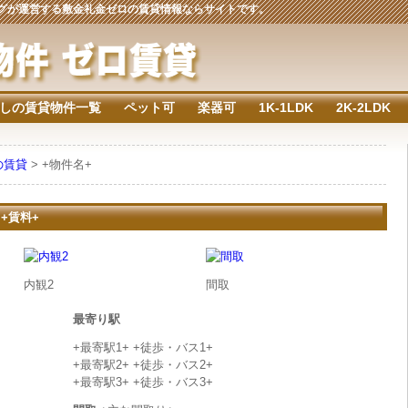
ジングが運営する敷金礼金ゼロの賃貸情報ならサイトです。
しの賃貸物件一覧
ペット可
楽器可
1K-1LDK
2K-2LDK
の賃貸
> +物件名+
 +賃料+
内観2
間取
最寄り駅
+最寄駅1+ +徒歩・バス1+
+最寄駅2+ +徒歩・バス2+
+最寄駅3+ +徒歩・バス3+