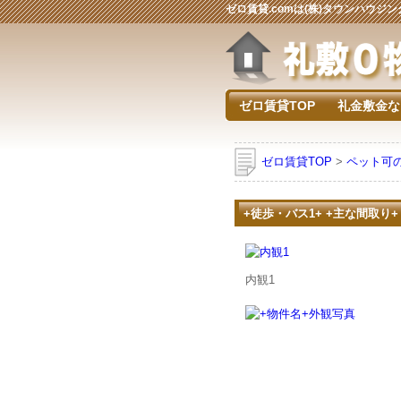
ゼロ賃貸.comは(株)タウンハウ
ゼロ賃貸TOP
礼金敷金な
ゼロ賃貸TOP
>
ペット可
+徒歩・バス1+ +主な間取り+
内観1