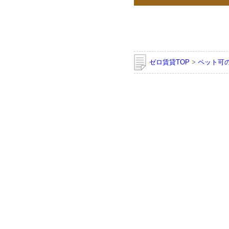
ゼロ賃貸TOP
>
ペット可