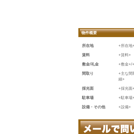
物件概要
所在地
+所在地
賃料
+賃料+
敷金/礼金
+敷金+/
間取り
+主な間
細+
採光面
+採光面
駐車場
+駐車場
設備・その他
+設備+