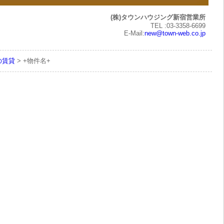
(株)タウンハウジング新宿営業所
TEL :03-3358-6699
E-Mail:
new@town-web.co.jp
の賃貸
> +物件名+