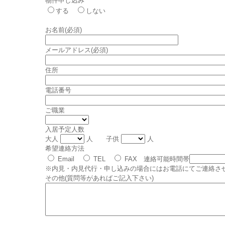
物件申し込み
する
しない
お名前(必須)
メールアドレス(必須)
住所
電話番号
ご職業
入居予定人数
大人
人 子供
人
希望連絡方法
Email
TEL
FAX 連絡可能時間帯
※内見・内見代行・申し込みの場合にはお電話にてご連絡さ
その他(質問等があればご記入下さい)