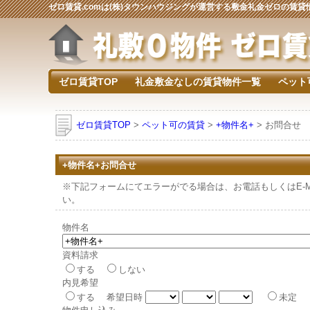
ゼロ賃貸.comは(株)タウンハウジングが運営する敷金礼金ゼロの賃
ゼロ賃貸TOP
礼金敷金なしの賃貸物件一覧
ペット
ゼロ賃貸TOP
>
ペット可の賃貸
>
+物件名+
> お問合せ
+物件名+お問合せ
※下記フォームにてエラーがでる場合は、お電話もしくはE-Mai
い。
物件名
資料請求
する
しない
内見希望
する 希望日時
未定