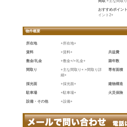
間取
:+主な間取り
おすすめポイン
イント2+
物件概要
所在地
+所在地+
賃料
+賃料+
共益費
敷金/礼金
+敷金+/+礼金+
築年数
間取り
+主な間取り+:+間取り詳
専有面積
細+
採光面
+採光面+
建物構造
駐車場
+駐車場+
火災保険
設備・その他
+設備+