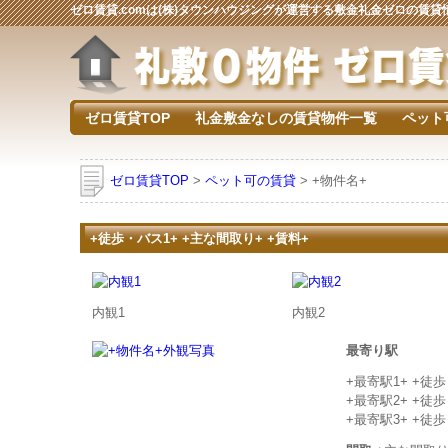
ゼロ賃貸.comは(株)タウンハウジングが運営する敷金礼金ゼロの賃
ゼロ賃貸TOP
礼金敷金なしの賃貸物件一覧
ペット
ゼロ賃貸TOP
>
ペット可の賃貸
> +物件名+
+徒歩・バス1+ +主な間取り+ +賃料+
内観1
内観2
最寄り駅
+最寄駅1+ +徒
+最寄駅2+ +徒
+最寄駅3+ +徒