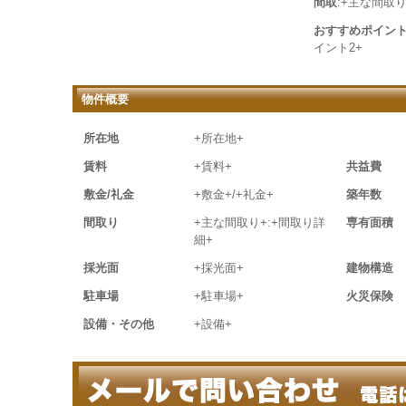
間取
:+主な間取り
おすすめポイン
イント2+
物件概要
所在地
+所在地+
賃料
+賃料+
共益費
敷金/礼金
+敷金+/+礼金+
築年数
間取り
+主な間取り+:+間取り詳
専有面積
細+
採光面
+採光面+
建物構造
駐車場
+駐車場+
火災保険
設備・その他
+設備+