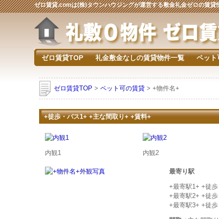
ゼロ賃貸.comは(株)タウンハウジングが運営する敷金礼金ゼロの賃
ゼロ賃貸TOP
礼金敷金なしの賃貸物件一覧
ペット
ゼロ賃貸TOP
>
ペット可の賃貸
> +物件名+
+徒歩・バス1+ +主な間取り+ +賃料+
内観1
内観2
最寄り駅
+最寄駅1+ +徒
+最寄駅2+ +徒
+最寄駅3+ +徒