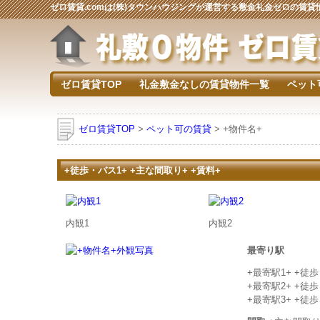
ゼロ賃貸.comは(株)タウンハウジングが運営する敷金礼金ゼロの賃
ゼロ賃貸TOP
礼金敷金なしの賃貸物件一覧
ペット
ゼロ賃貸TOP
>
ペット可の賃貸
> +物件名+
+徒歩・バス1+ +主な間取り+ +賃料+
内観1
内観2
最寄り駅
+最寄駅1+ +徒
+最寄駅2+ +徒
+最寄駅3+ +徒