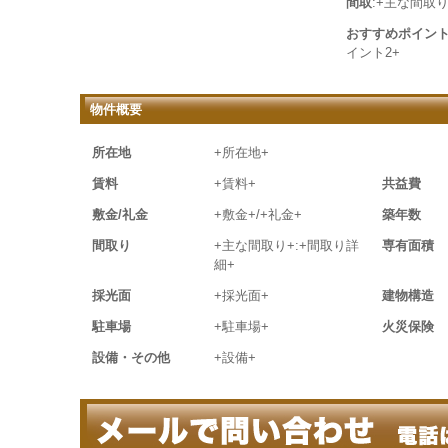
間取
:+主な間取り
おすすめポイン
イント2+
物件概要
所在地
+所在地+
賃料
+賃料+
共益費
敷金/礼金
+敷金+/+礼金+
築年数
間取り
+主な間取り+:+間取り詳
専有面積
細+
採光面
+採光面+
建物構造
駐車場
+駐車場+
火災保険
設備・その他
+設備+