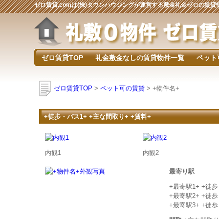
ゼロ賃貸.comは(株)タウンハウジングが運営する敷金礼金ゼロの賃
ゼロ賃貸TOP
礼金敷金なしの賃貸物件一覧
ペット
ゼロ賃貸TOP
>
ペット可の賃貸
> +物件名+
+徒歩・バス1+ +主な間取り+ +賃料+
内観1
内観2
最寄り駅
+最寄駅1+ +徒
+最寄駅2+ +徒
+最寄駅3+ +徒