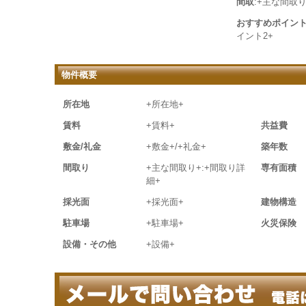
間取
:+主な間取り
おすすめポイン
イント2+
物件概要
所在地
+所在地+
賃料
+賃料+
共益費
敷金/礼金
+敷金+/+礼金+
築年数
間取り
+主な間取り+:+間取り詳
専有面積
細+
採光面
+採光面+
建物構造
駐車場
+駐車場+
火災保険
設備・その他
+設備+