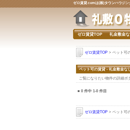
ゼロ賃貸.comは(株)タウンハウ
ゼロ賃貸TOP
礼金敷金な
ゼロ賃貸TOP
> ペット可
ペット可の賃貸 - 礼金敷金
ご覧になりたい物件の詳細ボ
■
0
件中
1-0
件目
ゼロ賃貸TOP
> ペット可