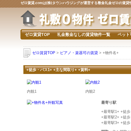
ゼロ賃貸.comは(株)タウンハウジングが運営する敷金礼金ゼロの賃
ゼロ賃貸TOP
礼金敷金なしの賃貸物件一覧
ペット
ゼロ賃貸TOP
>
ピアノ・楽器可の賃貸
> +物件名+
+徒歩・バス1+ +主な間取り+ +賃料+
内観1
内観2
最寄り駅
+最寄駅1+ +徒
+最寄駅2+ +徒
+最寄駅3+ +徒