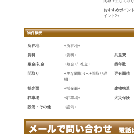
間取
:+主な間取り
おすすめポイン
イント2+
物件概要
所在地
+所在地+
賃料
+賃料+
共益費
敷金/礼金
+敷金+/+礼金+
築年数
間取り
+主な間取り+:+間取り詳
専有面積
細+
採光面
+採光面+
建物構造
駐車場
+駐車場+
火災保険
設備・その他
+設備+