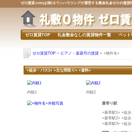
ゼロ賃貸.comは(株)タウンハウジングが運営する敷金礼金ゼロの賃
ゼロ賃貸TOP
礼金敷金なしの賃貸物件一覧
ペット
ゼロ賃貸TOP
>
ピアノ・楽器可の賃貸
> +物件名+
+徒歩・バス1+ +主な間取り+ +賃料+
内観1
内観2
最寄り駅
+最寄駅1+ +徒
+最寄駅2+ +徒
+最寄駅3+ +徒