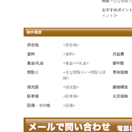
間取
:+主な間取り
おすすめポイン
イント2+
物件概要
所在地
+所在地+
賃料
+賃料+
共益費
敷金/礼金
+敷金+/+礼金+
築年数
間取り
+主な間取り+:+間取り詳
専有面積
細+
採光面
+採光面+
建物構造
駐車場
+駐車場+
火災保険
設備・その他
+設備+