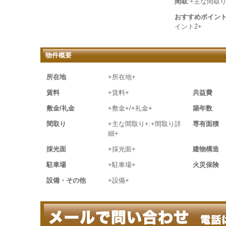
間取
:+主な間取り
おすすめポイン
イント2+
物件概要
所在地
+所在地+
賃料
+賃料+
共益費
敷金/礼金
+敷金+/+礼金+
築年数
間取り
+主な間取り+:+間取り詳
専有面積
細+
採光面
+採光面+
建物構造
駐車場
+駐車場+
火災保険
設備・その他
+設備+