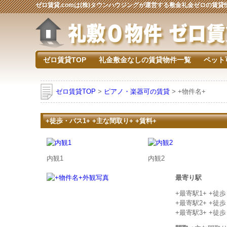
ゼロ賃貸.comは(株)タウンハウジングが運営する敷金礼金ゼロの賃
ゼロ賃貸TOP
礼金敷金なしの賃貸物件一覧
ペット
ゼロ賃貸TOP
>
ピアノ・楽器可の賃貸
> +物件名+
+徒歩・バス1+ +主な間取り+ +賃料+
内観1
内観2
最寄り駅
+最寄駅1+ +徒
+最寄駅2+ +徒
+最寄駅3+ +徒