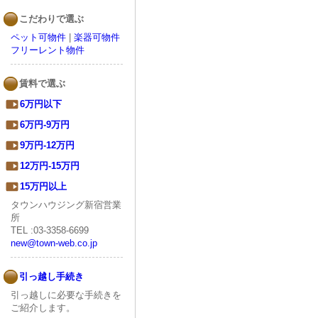
こだわりで選ぶ
ペット可物件
|
楽器可物件
フリーレント物件
賃料で選ぶ
6万円以下
6万円-9万円
9万円-12万円
12万円-15万円
15万円以上
タウンハウジング新宿営業
所
TEL :03-3358-6699
new@town-web.co.jp
引っ越し手続き
引っ越しに必要な手続きを
ご紹介します。