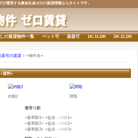
ジングが運営する敷金礼金ゼロの賃貸情報ならサイトです。
しの賃貸物件一覧
ペット可
楽器可
1K-1LDK
2K-2LDK
楽器可の賃貸
> +物件名+
 +賃料+
内観2
間取
最寄り駅
+最寄駅1+ +徒歩・バス1+
+最寄駅2+ +徒歩・バス2+
+最寄駅3+ +徒歩・バス3+