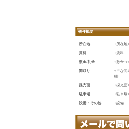
物件概要
所在地
+所在地
賃料
+賃料+
敷金/礼金
+敷金+/
間取り
+主な間
細+
採光面
+採光面
駐車場
+駐車場
設備・その他
+設備+