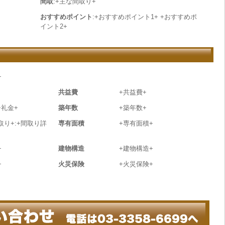
間取
:+主な間取り+
おすすめポイント
:+おすすめポイント1+ +おすすめポ
イント2+
+
共益費
+共益費+
+礼金+
築年数
+築年数+
取り+:+間取り詳
専有面積
+専有面積+
+
建物構造
+建物構造+
+
火災保険
+火災保険+