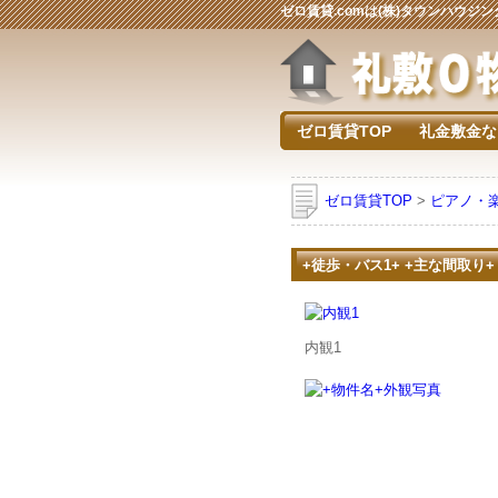
ゼロ賃貸.comは(株)タウンハウ
ゼロ賃貸TOP
礼金敷金な
ゼロ賃貸TOP
>
ピアノ・
+徒歩・バス1+ +主な間取り+
内観1