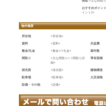
間取
:+主な間取り
おすすめポイン
イント2+
物件概要
所在地
+所在地+
賃料
+賃料+
共益費
敷金/礼金
+敷金+/+礼金+
築年数
間取り
+主な間取り+:+間取り詳
専有面積
細+
採光面
+採光面+
建物構造
駐車場
+駐車場+
火災保険
設備・その他
+設備+