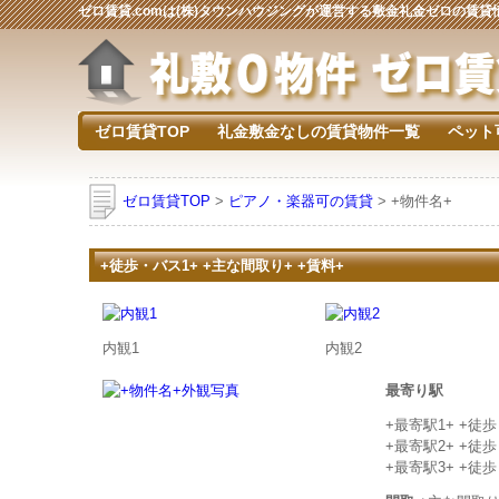
ゼロ賃貸.comは(株)タウンハウジングが運営する敷金礼金ゼロの賃
ゼロ賃貸TOP
礼金敷金なしの賃貸物件一覧
ペット
ゼロ賃貸TOP
>
ピアノ・楽器可の賃貸
> +物件名+
+徒歩・バス1+ +主な間取り+ +賃料+
内観1
内観2
最寄り駅
+最寄駅1+ +徒
+最寄駅2+ +徒
+最寄駅3+ +徒