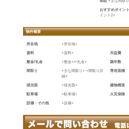
間取
:+主な間取り
おすすめポイン
イント2+
物件概要
所在地
+所在地+
賃料
+賃料+
共益費
敷金/礼金
+敷金+/+礼金+
築年数
間取り
+主な間取り+:+間取り詳
専有面積
細+
採光面
+採光面+
建物構造
駐車場
+駐車場+
火災保険
設備・その他
+設備+