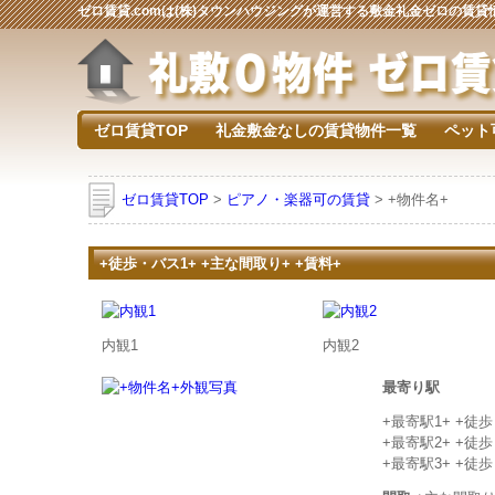
ゼロ賃貸.comは(株)タウンハウジングが運営する敷金礼金ゼロの賃
ゼロ賃貸TOP
礼金敷金なしの賃貸物件一覧
ペット
ゼロ賃貸TOP
>
ピアノ・楽器可の賃貸
> +物件名+
+徒歩・バス1+ +主な間取り+ +賃料+
内観1
内観2
最寄り駅
+最寄駅1+ +徒
+最寄駅2+ +徒
+最寄駅3+ +徒