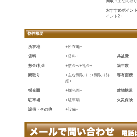
間取
:+主な間取り
おすすめポイン
イント2+
物件概要
所在地
+所在地+
賃料
+賃料+
共益費
敷金/礼金
+敷金+/+礼金+
築年数
間取り
+主な間取り+:+間取り詳
専有面積
細+
採光面
+採光面+
建物構造
駐車場
+駐車場+
火災保険
設備・その他
+設備+