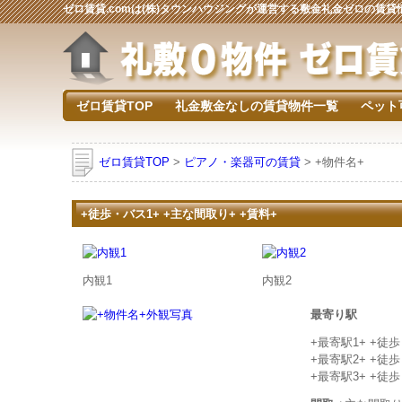
ゼロ賃貸.comは(株)タウンハウジングが運営する敷金礼金ゼロの賃
ゼロ賃貸TOP
礼金敷金なしの賃貸物件一覧
ペット
ゼロ賃貸TOP
>
ピアノ・楽器可の賃貸
> +物件名+
+徒歩・バス1+ +主な間取り+ +賃料+
内観1
内観2
最寄り駅
+最寄駅1+ +徒
+最寄駅2+ +徒
+最寄駅3+ +徒