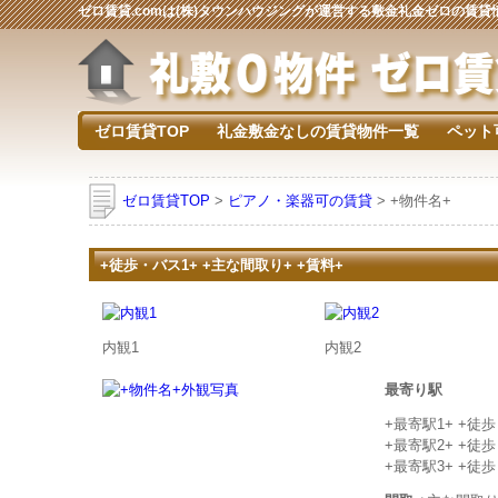
ゼロ賃貸.comは(株)タウンハウジングが運営する敷金礼金ゼロの賃
ゼロ賃貸TOP
礼金敷金なしの賃貸物件一覧
ペット
ゼロ賃貸TOP
>
ピアノ・楽器可の賃貸
> +物件名+
+徒歩・バス1+ +主な間取り+ +賃料+
内観1
内観2
最寄り駅
+最寄駅1+ +徒
+最寄駅2+ +徒
+最寄駅3+ +徒