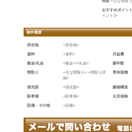
間取
:+主な間取り
おすすめポイン
イント2+
物件概要
所在地
+所在地+
賃料
+賃料+
共益費
敷金/礼金
+敷金+/+礼金+
築年数
間取り
+主な間取り+:+間取り詳
専有面積
細+
採光面
+採光面+
建物構造
駐車場
+駐車場+
火災保険
設備・その他
+設備+