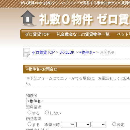
ゼロ賃貸.comは(株)タウンハウジングが運営する敷金礼金ゼロの賃
ゼロ賃貸TOP
礼金敷金なしの賃貸物件一覧
ペット
ゼロ賃貸TOP
>
3K-3LDK
>
+物件名+
> お問合せ
+物件名+お問合せ
※下記フォームにてエラーがでる場合は、お電話もしくはE-Mai
い。
物件名
資料請求
する
しない
内見希望
する 希望日時
未定