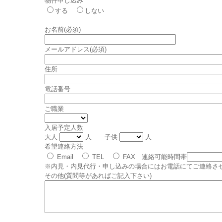
物件申し込み
する
しない
お名前(必須)
メールアドレス(必須)
住所
電話番号
ご職業
入居予定人数
大人
人 子供
人
希望連絡方法
Email
TEL
FAX 連絡可能時間帯
※内見・内見代行・申し込みの場合にはお電話にてご連絡さ
その他(質問等があればご記入下さい)