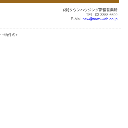
(株)タウンハウジング新宿営業所
TEL :03-3358-6699
E-Mail:
new@town-web.co.jp
> +物件名+