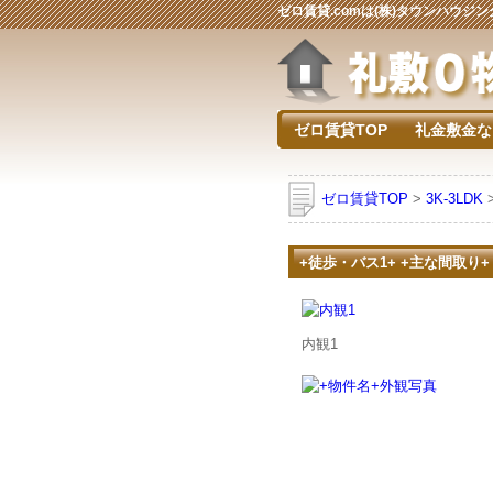
ゼロ賃貸.comは(株)タウンハウ
ゼロ賃貸TOP
礼金敷金な
ゼロ賃貸TOP
>
3K-3LDK
+徒歩・バス1+ +主な間取り+
内観1