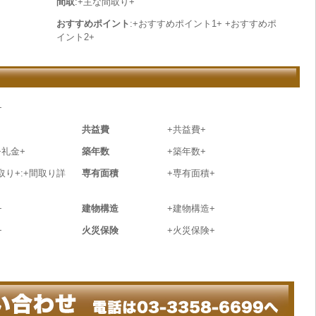
間取
:+主な間取り+
おすすめポイント
:+おすすめポイント1+ +おすすめポ
イント2+
+
共益費
+共益費+
+礼金+
築年数
+築年数+
取り+:+間取り詳
専有面積
+専有面積+
+
建物構造
+建物構造+
+
火災保険
+火災保険+