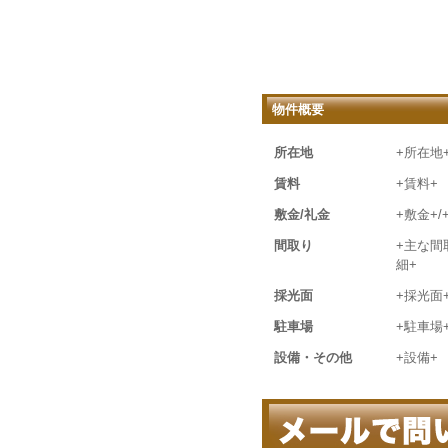
物件概要
所在地
+所在地
賃料
+賃料+
敷金/礼金
+敷金+/
間取り
+主な間
細+
採光面
+採光面
駐車場
+駐車場
設備・その他
+設備+