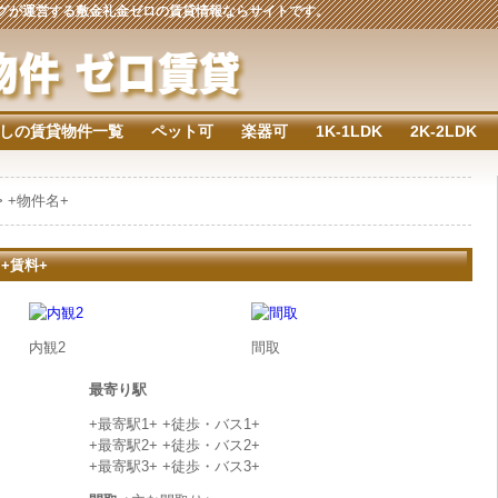
ジングが運営する敷金礼金ゼロの賃貸情報ならサイトです。
しの賃貸物件一覧
ペット可
楽器可
1K-1LDK
2K-2LDK
> +物件名+
 +賃料+
内観2
間取
最寄り駅
+最寄駅1+ +徒歩・バス1+
+最寄駅2+ +徒歩・バス2+
+最寄駅3+ +徒歩・バス3+