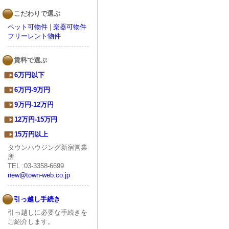
こだわりで選ぶ
ペット可物件
|
楽器可物件
フリーレント物件
賃料で選ぶ
6万円以下
6万円-9万円
9万円-12万円
12万円-15万円
15万円以上
タウンハウジング新宿営業
所
TEL :03-3358-6699
new@town-web.co.jp
引っ越し手続き
引っ越しに必要な手続きを
ご紹介します。