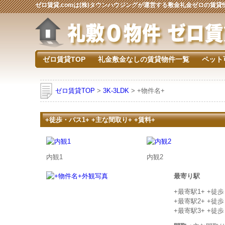
ゼロ賃貸.comは(株)タウンハウジングが運営する敷金礼金ゼロの賃
ゼロ賃貸TOP
礼金敷金なしの賃貸物件一覧
ペット
ゼロ賃貸TOP
>
3K-3LDK
> +物件名+
+徒歩・バス1+ +主な間取り+ +賃料+
内観1
内観2
最寄り駅
+最寄駅1+ +徒
+最寄駅2+ +徒
+最寄駅3+ +徒