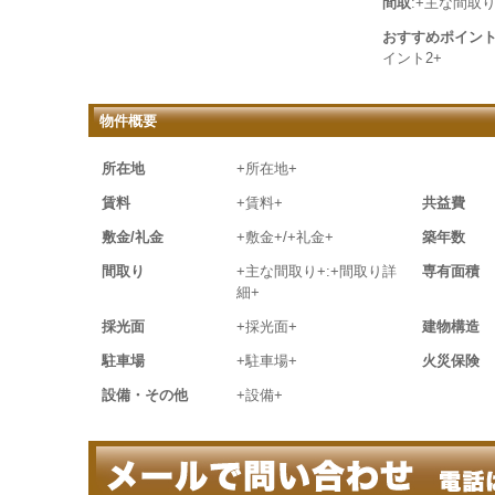
間取
:+主な間取り
おすすめポイン
イント2+
物件概要
所在地
+所在地+
賃料
+賃料+
共益費
敷金/礼金
+敷金+/+礼金+
築年数
間取り
+主な間取り+:+間取り詳
専有面積
細+
採光面
+採光面+
建物構造
駐車場
+駐車場+
火災保険
設備・その他
+設備+