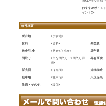
間取
:+主な間取り
おすすめポイン
イント2+
物件概要
所在地
+所在地+
賃料
+賃料+
共益費
敷金/礼金
+敷金+/+礼金+
築年数
間取り
+主な間取り+:+間取り詳
専有面積
細+
採光面
+採光面+
建物構造
駐車場
+駐車場+
火災保険
設備・その他
+設備+