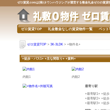
ゼロ賃貸.comは(株)タウンハウジングが運営する敷金礼金ゼロの賃
ゼロ賃貸TOP
礼金敷金なしの賃貸物件一覧
ペット
ゼロ賃貸TOP
>
3K-3LDK
> +物件名+
+徒歩・バス1+ +主な間取り+ +賃料+
内観1
内観2
最寄り駅
+最寄駅1+ +徒
+最寄駅2+ +徒
+最寄駅3+ +徒