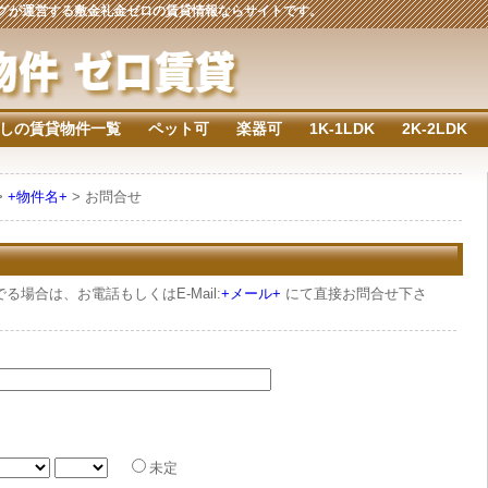
ジングが運営する敷金礼金ゼロの賃貸情報ならサイトです。
しの賃貸物件一覧
ペット可
楽器可
1K-1LDK
2K-2LDK
>
+物件名+
> お問合せ
場合は、お電話もしくはE-Mail:
+メール+
にて直接お問合せ下さ
未定