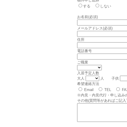
物件申し込み
する
しない
お名前(必須)
メールアドレス(必須)
住所
電話番号
ご職業
入居予定人数
大人
人 子供
希望連絡方法
Email
TEL
F
※内見・内見代行・申し込み
その他(質問等があればご記入