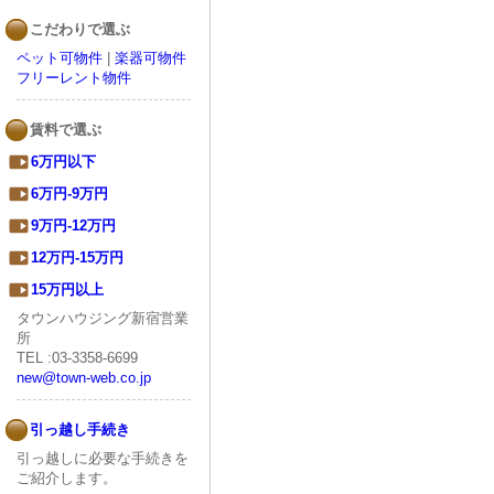
こだわりで選ぶ
ペット可物件
|
楽器可物件
フリーレント物件
賃料で選ぶ
6万円以下
6万円-9万円
9万円-12万円
12万円-15万円
15万円以上
タウンハウジング新宿営業
所
TEL :03-3358-6699
new@town-web.co.jp
引っ越し手続き
引っ越しに必要な手続きを
ご紹介します。