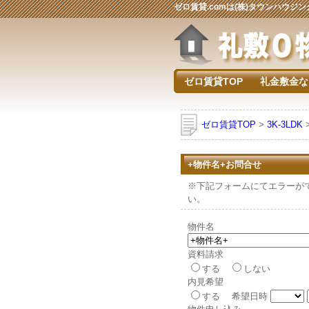
ゼロ賃貸.comは(株)タウンハウ
ゼロ賃貸TOP
礼金敷金な
ゼロ賃貸TOP
>
3K-3LDK
+物件名+お問合せ
※下記フォームにてエラーがでる
い。
物件名
資料請求
する
しない
内見希望
する 希望日時