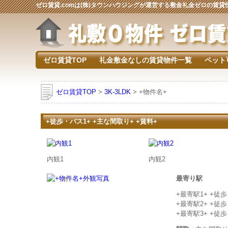
ゼロ賃貸.comは(株)タウンハウジングが運営する敷金礼金ゼロの賃
ゼロ賃貸TOP
礼金敷金なしの賃貸物件一覧
ペット
ゼロ賃貸TOP
>
3K-3LDK
> +物件名+
+徒歩・バス1+ +主な間取り+ +賃料+
内観1
内観2
最寄り駅
+最寄駅1+ +徒
+最寄駅2+ +徒
+最寄駅3+ +徒