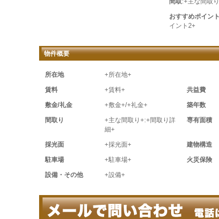
間取
:+主な間取り
おすすめポイン
イント2+
物件概要
所在地
+所在地+
賃料
+賃料+
共益費
敷金/礼金
+敷金+/+礼金+
築年数
間取り
+主な間取り+:+間取り詳
専有面積
細+
採光面
+採光面+
建物構造
駐車場
+駐車場+
火災保険
設備・その他
+設備+