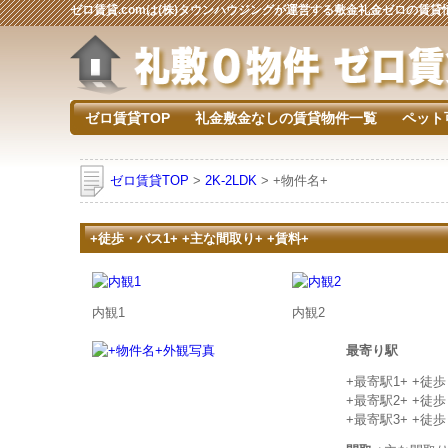
ゼロ賃貸.comは(株)タウンハウジングが運営する敷金礼金ゼロの賃
ゼロ賃貸TOP
礼金敷金なしの賃貸物件一覧
ペット
ゼロ賃貸TOP
>
2K-2LDK
> +物件名+
+徒歩・バス1+ +主な間取り+ +賃料+
内観1
内観2
最寄り駅
+最寄駅1+ +徒
+最寄駅2+ +徒
+最寄駅3+ +徒