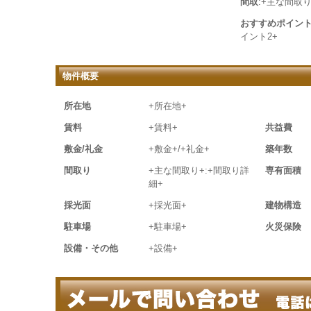
間取
:+主な間取り
おすすめポイン
イント2+
物件概要
所在地
+所在地+
賃料
+賃料+
共益費
敷金/礼金
+敷金+/+礼金+
築年数
間取り
+主な間取り+:+間取り詳
専有面積
細+
採光面
+採光面+
建物構造
駐車場
+駐車場+
火災保険
設備・その他
+設備+