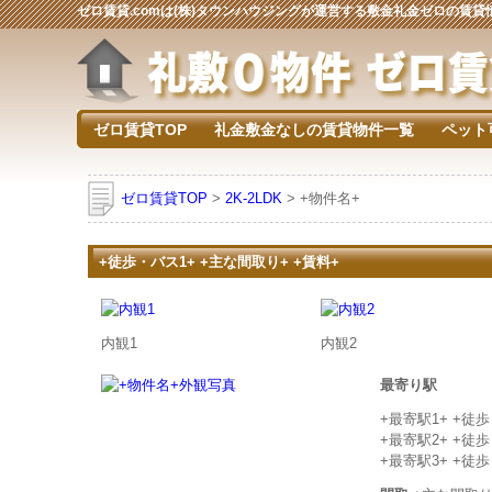
ゼロ賃貸.comは(株)タウンハウジングが運営する敷金礼金ゼロの賃
ゼロ賃貸TOP
礼金敷金なしの賃貸物件一覧
ペット
ゼロ賃貸TOP
>
2K-2LDK
> +物件名+
+徒歩・バス1+ +主な間取り+ +賃料+
内観1
内観2
最寄り駅
+最寄駅1+ +徒
+最寄駅2+ +徒
+最寄駅3+ +徒