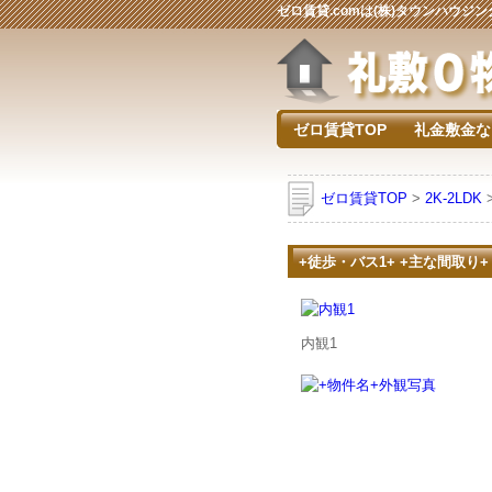
ゼロ賃貸.comは(株)タウンハウ
ゼロ賃貸TOP
礼金敷金な
ゼロ賃貸TOP
>
2K-2LDK
+徒歩・バス1+ +主な間取り+
内観1