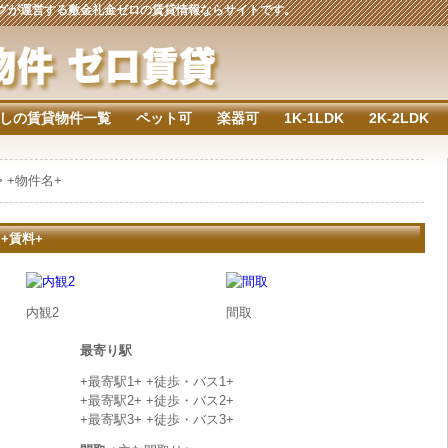
ジングが運営する敷金礼金ゼロの賃貸情報ならサイトです。
しの賃貸物件一覧
ペット可
楽器可
1K-1LDK
2K-2LDK
> +物件名+
 +賃料+
内観2
間取
最寄り駅
+最寄駅1+ +徒歩・バス1+
+最寄駅2+ +徒歩・バス2+
+最寄駅3+ +徒歩・バス3+