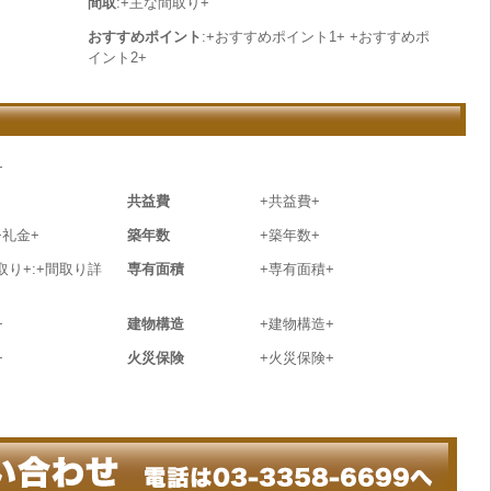
間取
:+主な間取り+
おすすめポイント
:+おすすめポイント1+ +おすすめポ
イント2+
+
共益費
+共益費+
+礼金+
築年数
+築年数+
取り+:+間取り詳
専有面積
+専有面積+
+
建物構造
+建物構造+
+
火災保険
+火災保険+