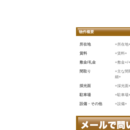
物件概要
所在地
+所在地
賃料
+賃料+
敷金/礼金
+敷金+/
間取り
+主な間
細+
採光面
+採光面
駐車場
+駐車場
設備・その他
+設備+