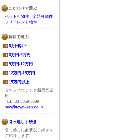
こだわりで選ぶ
ペット可物件
|
楽器可物件
フリーレント物件
賃料で選ぶ
6万円以下
6万円-9万円
9万円-12万円
12万円-15万円
15万円以上
タウンハウジング新宿営業
所
TEL :03-3358-6699
new@town-web.co.jp
引っ越し手続き
引っ越しに必要な手続きを
ご紹介します。