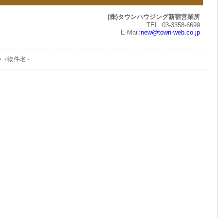
(株)タウンハウジング新宿営業所
TEL :03-3358-6699
E-Mail:
new@town-web.co.jp
> +物件名+