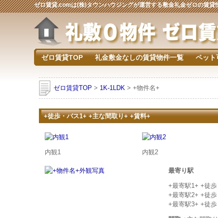
ゼロ賃貸.comは(株)タウンハウジングが運営する敷金礼金ゼロの賃
ゼロ賃貸TOP
礼金敷金なしの賃貸物件一覧
ペット
ゼロ賃貸TOP
>
1K-1LDK
> +物件名+
+徒歩・バス1+ +主な間取り+ +賃料+
内観1
内観2
最寄り駅
+最寄駅1+ +徒
+最寄駅2+ +徒
+最寄駅3+ +徒