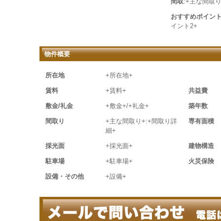
間取
:+主な間取り
おすすめポイン
イント2+
物件概要
所在地
+所在地+
賃料
+賃料+
共益費
敷金/礼金
+敷金+/+礼金+
築年数
間取り
+主な間取り+:+間取り詳
専有面積
細+
採光面
+採光面+
建物構造
駐車場
+駐車場+
火災保険
設備・その他
+設備+