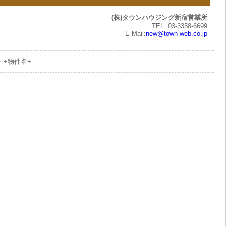
(株)タウンハウジング新宿営業所
TEL :03-3358-6699
E-Mail:
new@town-web.co.jp
> +物件名+