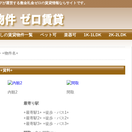
ジングが運営する敷金礼金ゼロの賃貸情報ならサイトです。
しの賃貸物件一覧
ペット可
楽器可
1K-1LDK
2K-2LDK
> +物件名+
 +賃料+
内観2
間取
最寄り駅
+最寄駅1+ +徒歩・バス1+
+最寄駅2+ +徒歩・バス2+
+最寄駅3+ +徒歩・バス3+