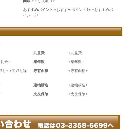
間取
:+主な間取り+
おすすめポイント
:+おすすめポイント1+ +おすすめポ
イント2+
+
共益費
+共益費+
+礼金+
築年数
+築年数+
取り+:+間取り詳
専有面積
+専有面積+
+
建物構造
+建物構造+
+
火災保険
+火災保険+