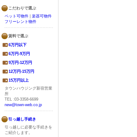
こだわりで選ぶ
ペット可物件
|
楽器可物件
フリーレント物件
賃料で選ぶ
6万円以下
6万円-9万円
9万円-12万円
12万円-15万円
15万円以上
タウンハウジング新宿営業
所
TEL :03-3358-6699
new@town-web.co.jp
引っ越し手続き
引っ越しに必要な手続きを
ご紹介します。