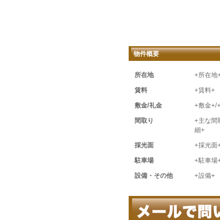
物件概要
所在地
+所在地
賃料
+賃料+
敷金/礼金
+敷金+/
間取り
+主な間
細+
採光面
+採光面
駐車場
+駐車場
設備・その他
+設備+