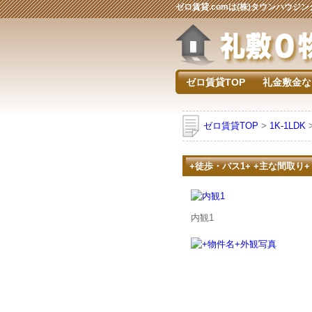
ゼロ賃貸.comは(株)タウンハウ
ゼロ賃貸TOP
礼金敷金な
ゼロ賃貸TOP
>
1K-1LDK
+徒歩・バス1+ +主な間取り+
内観1