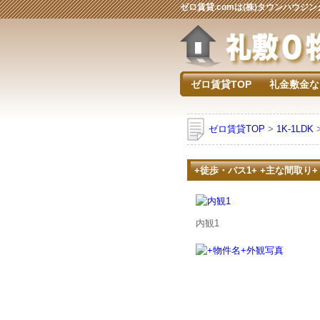
ゼロ賃貸.comは(株)タウンハウ
ゼロ賃貸TOP
礼金敷金な
ゼロ賃貸TOP
>
1K-1LDK
+徒歩・バス1+ +主な間取り+
内観1