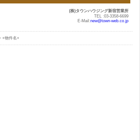
(株)タウンハウジング新宿営業所
TEL :03-3358-6699
E-Mail:
new@town-web.co.jp
> +物件名+