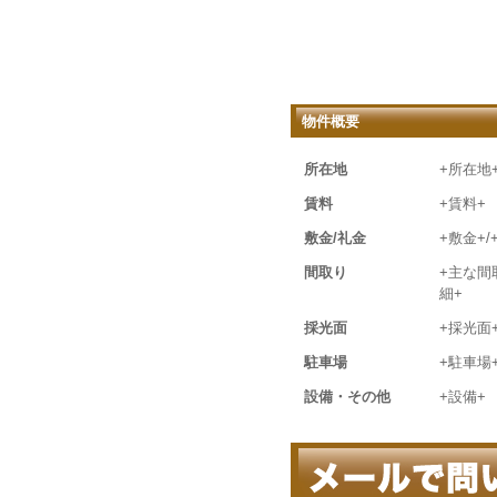
物件概要
所在地
+所在地
賃料
+賃料+
敷金/礼金
+敷金+/
間取り
+主な間
細+
採光面
+採光面
駐車場
+駐車場
設備・その他
+設備+