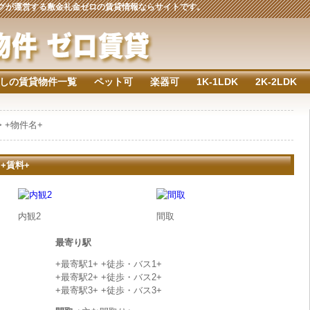
ジングが運営する敷金礼金ゼロの賃貸情報ならサイトです。
しの賃貸物件一覧
ペット可
楽器可
1K-1LDK
2K-2LDK
> +物件名+
 +賃料+
内観2
間取
最寄り駅
+最寄駅1+ +徒歩・バス1+
+最寄駅2+ +徒歩・バス2+
+最寄駅3+ +徒歩・バス3+