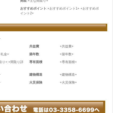
間取
:+主な間取り+
おすすめポイント
:+おすすめポイント1+ +おすすめポ
イント2+
+
共益費
+共益費+
+礼金+
築年数
+築年数+
取り+:+間取り詳
専有面積
+専有面積+
+
建物構造
+建物構造+
+
火災保険
+火災保険+