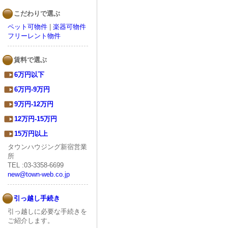
こだわりで選ぶ
ペット可物件
|
楽器可物件
フリーレント物件
賃料で選ぶ
6万円以下
6万円-9万円
9万円-12万円
12万円-15万円
15万円以上
タウンハウジング新宿営業
所
TEL :03-3358-6699
new@town-web.co.jp
引っ越し手続き
引っ越しに必要な手続きを
ご紹介します。